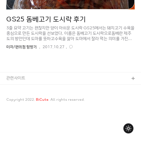
GS25 돔베고기 도시락 후기
3줄 요약 고기는 괜찮지만 양이 아쉬운 도시락 GS25에서는 돼지고기 수육을
중심으로 만든 도시락을 선보였다. 이름은 돔베고기 도시락으로돔베란 제주
도의 방언인데 도마를 뜻하고수육을 삶아 도마에서 잘라 먹는 의미를 가진다.
편의점 도시락은 뚜껑을 열고 전자렌지에 데워야 했지만,GS25에서 최초로
미각/편의점 탐방기
2017.10.27
친환경 플라스틱을 개발하여 적용하였기 때문에기존 수육의 최대 문제점인 수
분증발 문제를 해결할 수 있다는 장점이 있다. 가격은 4,800원. 사실 지금까
지 편의점 도시락도 그대로 돌렸었는데,, 처음 알았다. 좌측에 무생채와 김치,
쌈장이 다시 포장되어 있다.필자는 구입 그대로 전자렌지에 돌려서 김치도 뜨
거워 졌는데 분리가 가능하다. 하지만 왠지 포장을 뜯고 김치부분만 분리한 후
도시락만 전자렌지에 넣기에는 뭔가 불편..
관련사이트
Copyright 2022.
BiCute
. All rights reserved.