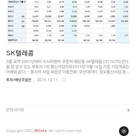
SK텔레콤
3줄 요약 2007년부터 9,400원씩 꾸준히 배당중 SK텔레콤 (017670)은다
들 잘 알고 있는 부동의 1위 통신사업자로2015년 9월 14일 기준 기업개요는
아래와 같다. - 동사의 사업 부문은 이동전화, 무선데이터, 정보통신사업 등의
무선통신사업과 전화, 초고속인터넷, 데이터 및 통신망 임대서비스 등을 포함
투자/배당주열전
2015.12.11
한 유선통신사업, 플랫폼 서비스 인터넷포털 서비스 등의 기타사업으로 구별
됨 - 치열한 시장경쟁과 요금인하 등의 악화된 경영 환경 속에서도 견조한 가
입자 성장과 상품/서비스 혁신을 지속함 - 통신산업의 새로운 성장에 기반이
될 스마트폰 가입자는 LTE 가입자 1,789만 명을 포함하여 전분기 대비 22만
명 증가한 1,998만 명을 기록하며 시장 1위 사업자의 지위를 더욱 공고히 하
였음 - TV사업..
관련사이트
Copyright 2022.
BiCute
. All rights reserved.