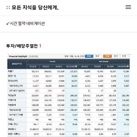
:: 모든 지식을 당신에게,
↙시간 절약 네비게이션
투자/배당주열전
1