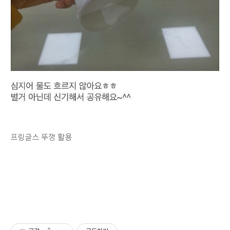
프링글스 뚜껑 활용