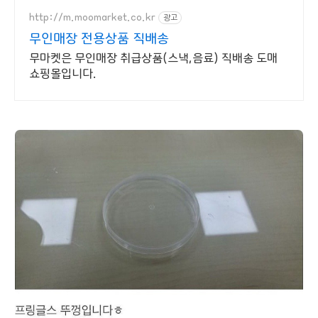
맥주와 함께 즐기는 온 가족 간식으로
딱!
http://m.moomarket.co.kr
광고
무인매장 전용상품 직배송
무마켓은 무인매장 취급상품(스낵,음료) 직배송 도매
쇼핑몰입니다.