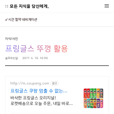
:: 모든 지식을 당신에게,
↙시간 절약 네비게이션
지식/사진
프링글스 뚜껑 활용
슬피우는달
2017. 4. 10. 10:30
http://m.coupang.com
광고
프링글스 쿠팡 멈출 수 없는
감자칩
바삭한 프링글스 오리지널!
로켓배송으로 오늘 주문, 내일 바로
즐겨요. 짭짤 고소한 스낵! 영화,