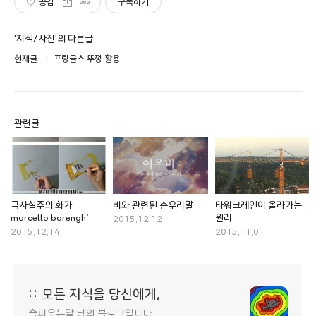
공감
구독하기
'지식/사진'의 다른글
현재글
프링글스 뚜껑 활용
관련글
극사실주의 화가
비와 관련된 순우리말
타워크레인이 올라가는
marcello barenghi
원리
2015.12.12
2015.12.14
2015.11.01
:: 모든 지식을 당신에게,
슬피우는달 님의 블로그입니다.